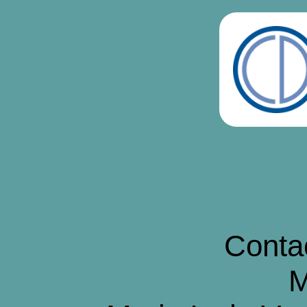
Contac
M